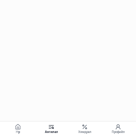
Нүүр
Ангилал
Хямдрал
Профайл