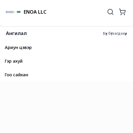
ENOA LLC
Ангилал
Бүх бүтээгдэхүүн
Ариун цэвэр
Гэр ахуй
Гоо сайхан