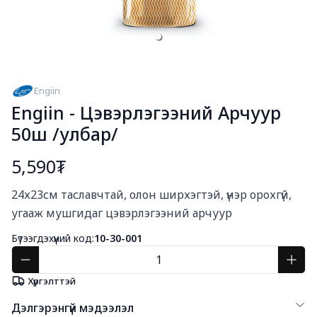
Engiin
Engiin - Цэвэрлэгээний Арчуур
50ш /улбар/
5,590₮
Богино тайлбар
24х23см таславчтай, олон ширхэгтэй, үнэр орохгүй, 
угааж мушгидаг цэвэрлэгээний арчуур
Бүтээгдэхүүний код:
10-30-001
Хүргэлттэй
Дэлгэрэнгүй мэдээлэл