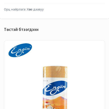
Орц найрлага: Хөвөн даавуу 
Төстэй бүтээгдэхүүн